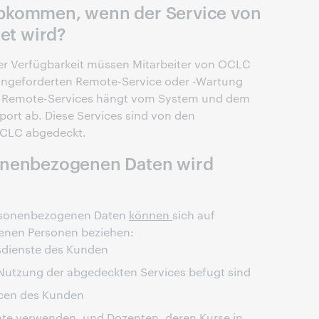
bkommen, wenn der Service von
tet wird?
er Verfügbarkeit müssen Mitarbeiter von OCLC
ngeforderten Remote-Service oder -Wartung
er Remote-Services hängt vom System und dem
rt ab. Diese Services sind von den
OCLC abgedeckt.
onenbezogenen Daten wird
ersonenbezogenen Daten
können
sich auf
fenen Personen beziehen:
ksdienste des Kunden
 Nutzung der abgedeckten Services befugt sind
rcen des Kunden
te verwenden, und Dozenten, deren Kurse in