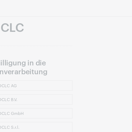
OCLC
illigung in die
nverarbeitung
CLC AG
CLC B.V.
CLC GmbH
CLC S.r.l.