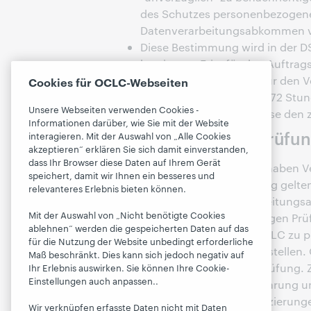
des Schutzes personenbezogener
Datenverarbeitungsabkommen v
Diese Bestimmung wird in der D
bestimmte Frist für den Auftrag
Verantwortlichen birgt für den Ve
Cookies für OCLC-Webseiten
Rahmen der DSGVO nur 72 Stund
Unsere Webseiten verwenden Cookies -
Kenntnis erlangt hat, diese de
Informationen darüber, wie Sie mit der Website
Wie lauten die Prüfu
interagieren. Mit der Auswahl von „Alle Cookies
akzeptieren“ erklären Sie sich damit einverstanden,
dass Ihr Browser diese Daten auf Ihrem Gerät
Im Rahmen der DSGVO haben Vera
speichert, damit wir Ihnen ein besseres und
prüfen, um die Einhaltung gelt
relevanteres Erlebnis bieten können.
besagt das Datenverarbeitungs
Mit der Auswahl von „Nicht benötigte Cookies
Kosten einen unabhängigen Prüfe
ablehnen“ werden die gespeicherten Daten auf das
Aufzeichnungen von OCLC zu pr
für die Nutzung der Website unbedingt erforderliche
Bestimmungen sicherzustellen. 
Maß beschränkt. Dies kann sich jedoch negativ auf
einen Monat vor einer Prüfung.
Ihr Erlebnis auswirken. Sie können Ihre Cookie-
Einstellungen auch anpassen..
Geheimhaltungsvereinbarung unt
Anfrage relevante Zertifizierunge
Wir verknüpfen erfasste Daten nicht mit Daten