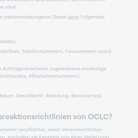
n sind.
ter personenbezogener Daten
kann
Folgendes
tellte)
nschriften, Telefonnummern, Faxnummern und E-
Auftragsverarbeiter zugewiesene eindeutige
 Strichcodes, Mitarbeiternummern)
r
sdatum, Geschlecht, Abteilung, Benutzertyp)
lsreaktionsrichtlinien von OCLC?
eiter verpflichtet, einen Verantwortlichen
en, nachdem sie Kenntnis von einer Verletzung