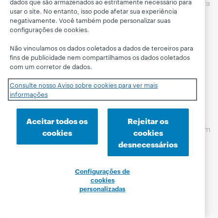
dados que são armazenados ao estritamente necessário para
Observe que, caso solicitemos seu consentimento para
usar o site. No entanto, isso pode afetar sua experiência
determinado Processamento, você será livre para
negativamente. Você também pode personalizar suas
recusar o consentimento e poderá retirar o
configurações de cookies.
consentimento a qualquer momento, sem quaisquer
Não vinculamos os dados coletados a dados de terceiros para
consequências adversas. A legalidade de qualquer
fins de publicidade nem compartilhamos os dados coletados
Processamento de seus Dados pessoais que tiver
com um corretor de dados.
ocorrido antes da retirada do seu consentimento não
será afetada.
Consulte nosso Aviso sobre cookies para ver mais
informações
Contato
Aceitar todos os
Rejeitar os
Se tiver alguma dúvida sobre nossas políticas, entre em
cookies
cookies
contato com
privacy@oclc.org
ou escreva para:
desnecessários
OCLC, Inc.
ATTN: Legal/Privacy Officer
Configurações de
cookies
6565 Kilgour Place
personalizadas
Dublin, Ohio 43017-3395
EUA