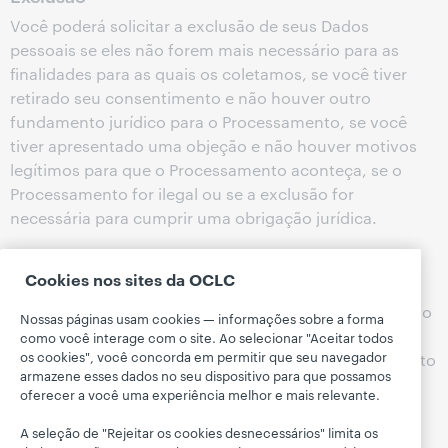
Você poderá solicitar a exclusão de seus Dados
pessoais se eles não forem mais necessário para as
finalidades para as quais os coletamos, se você tiver
retirado seu consentimento e não houver outro
fundamento jurídico para o Processamento, se você
tiver apresentado uma objeção e não houver motivos
legítimos para que o Processamento aconteça, se o
Processamento for ilegal ou se a exclusão for
necessária para cumprir uma obrigação jurídica.
Direito de apresentar uma queixa
Cookies nos sites da OCLC
Você também tem o direito de apresentar uma queixa
junto a uma autoridade de supervisão, em particular no
Nossas páginas usam cookies — informações sobre a forma
Estado membro da UE de sua residência ou no Reino
como você interage com o site. Ao selecionar "Aceitar todos
os cookies", você concorda em permitir que seu navegador
Unido, ou no local onde ocorreu a situação que é objeto
armazene esses dados no seu dispositivo para que possamos
da queixa.
oferecer a você uma experiência melhor e mais relevante.
Direito de recusar ou retirar consentimento
A seleção de "Rejeitar os cookies desnecessários" limita os